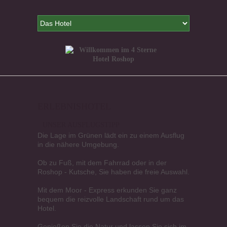
ERLEBNISHOTEL
UNSER AUSFLUGSTIPP
Die Lage im Grünen lädt ein zu einem Ausflug
in die nähere Umgebung.
Ob zu Fuß, mit dem Fahrrad oder in der
Roshop - Kutsche, Sie haben die freie Auswahl.
Mit dem Moor - Express erkunden Sie ganz
bequem die reizvolle Landschaft rund um das
Hotel.
Genießen Sie die Natur und lassen Sie sich im