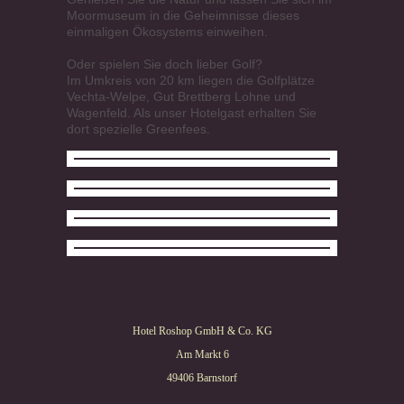
Moormuseum in die Geheimnisse dieses
einmaligen Ökosystems einweihen.
Oder spielen Sie doch lieber Golf?
Im Umkreis von 20 km liegen die Golfplätze
Vechta-Welpe, Gut Brettberg Lohne und
Wagenfeld. Als unser Hotelgast erhalten Sie
dort spezielle Greenfees.
Hotel Roshop GmbH & Co. KG
Am Markt 6
49406 Barnstorf